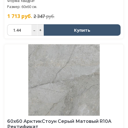
Форма: Квадрат
Размер: 60х60 см.
1 713
руб.
2 347
руб.
Купить
–
+
60х60 АрктикСтоун Серый Матовый R10A
Ректификат