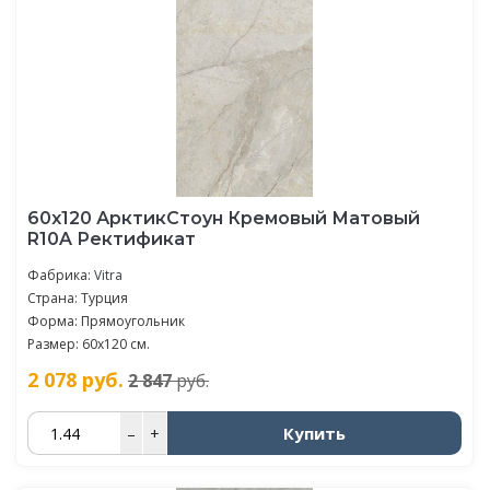
60х120 АрктикСтоун Кремовый Матовый
R10A Ректификат
Фабрика:
Vitra
Страна: Турция
Форма: Прямоугольник
Размер: 60х120 см.
2 078
руб.
2 847
руб.
Купить
–
+