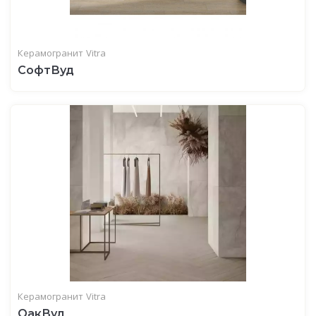
Керамогранит
Vitra
СофтВуд
Керамогранит
Vitra
ОакВуд