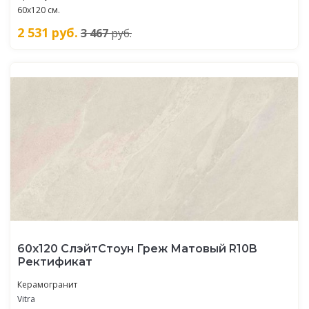
60х120 см.
2 531
руб.
3 467
руб.
60x120 СлэйтСтоун Греж Матовый R10B
Ректификат
Керамогранит
Vitra