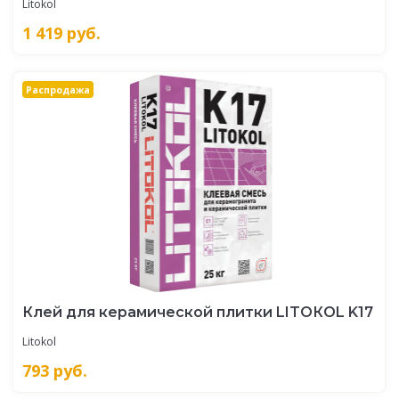
Litokol
1 419
руб.
Распродажа
Клей для керамической плитки LITOКOL K17
Litokol
793
руб.