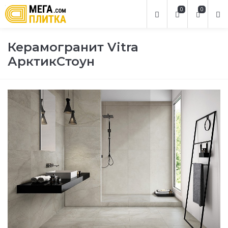
0
0
Керамогранит Vitra
АрктикСтоун