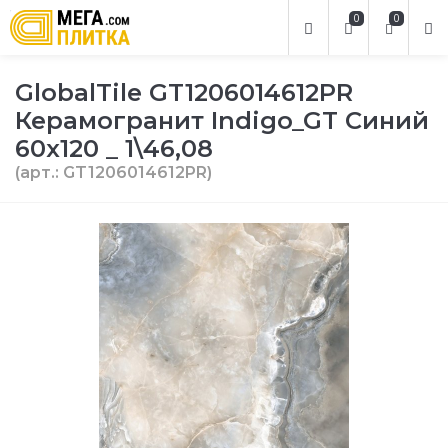
0
0
GlobalTile GT1206014612PR
Керамогранит Indigo_GT Синий
60x120 _ 1\46,08
(арт.: GT1206014612PR)