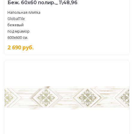
Беж. 60x60 полир._ 1\48,96
Напольная плитка
GlobalTile
бежевый
под мрамор
600x600 см.
2 690
руб.