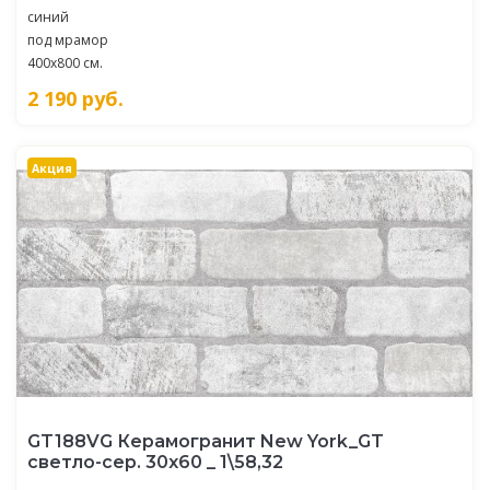
синий
под мрамор
400x800 см.
2 190
руб.
Акция
GT188VG Керамогранит New York_GT
светло-сер. 30x60 _ 1\58,32