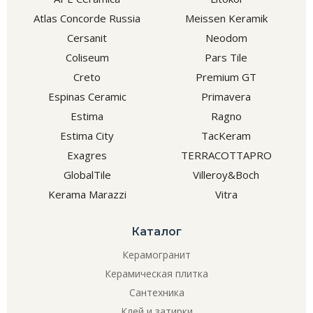
Atlas Concorde Russia
Meissen Keramik
Cersanit
Neodom
Coliseum
Pars Tile
Creto
Premium GT
Espinas Ceramic
Primavera
Estima
Ragno
Estima City
TacKeram
Exagres
TERRACOTTAPRO
GlobalTile
Villeroy&Boch
Kerama Marazzi
Vitra
Каталог
Керамогранит
Керамическая плитка
Сантехника
Клей и затирки