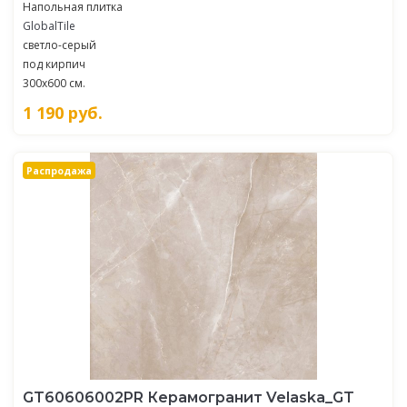
Напольная плитка
GlobalTile
светло-серый
под кирпич
300x600 см.
1 190
руб.
Распродажа
GT60606002PR Керамогранит Velaska_GT