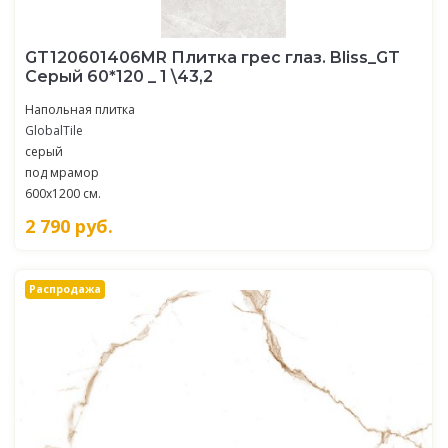
GT120601406MR Плитка грес глаз. Bliss_GT
Серый 60*120 _ 1 \43,2
Напольная плитка
GlobalTile
серый
под мрамор
600x1200 см.
2 790
руб.
Распродажа