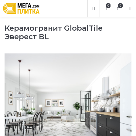
0
0
Керамогранит GlobalTile
Эверест BL