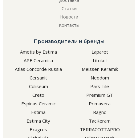
Доставка
Статьи
Новости
Контакты
Производители и бренды
Ametis by Estima
Laparet
APE Ceramica
Litokol
Atlas Concorde Russia
Meissen Keramik
Cersanit
Neodom
Coliseum
Pars Tile
Creto
Premium GT
Espinas Ceramic
Primavera
Estima
Ragno
Estima City
TacKeram
Exagres
TERRACOTTAPRO
GlobalTile
Villeroy&Boch