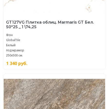
GT127VG Плитка облиц. Marmaris GT Бел.
50*25 _ 1 \74,25
Фон
GlobalTile
Белый
под мрамор
250x500 см.
1 340
руб.