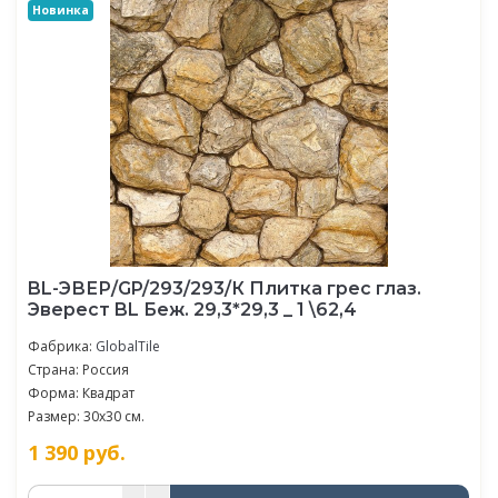
Новинка
BL-ЭВЕР/GP/293/293/К Плитка грес глаз.
Эверест BL Беж. 29,3*29,3 _ 1 \62,4
Фабрика:
GlobalTile
Страна: Россия
Форма: Квадрат
Размер: 30x30 см.
1 390
руб.