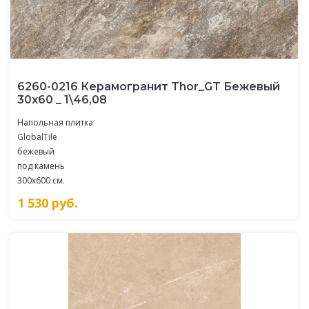
6260-0216 Керамогранит Thor_GT Бежевый
30x60 _ 1\46,08
Напольная плитка
GlobalTile
бежевый
под камень
300x600 см.
1 530
руб.