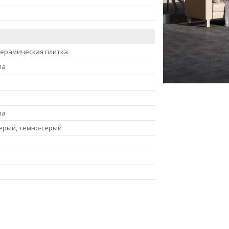
керамическая плитка
ла
ла
серый, темно-серый