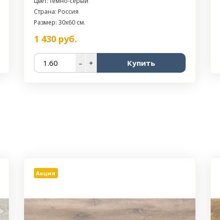
Цвет: темно-серый
Страна: Россия
Размер: 30x60 см.
1 430
руб.
–
+
Купить
Акция