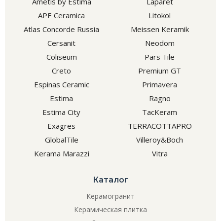
Ametis by Estima
Laparet
APE Ceramica
Litokol
Atlas Concorde Russia
Meissen Keramik
Cersanit
Neodom
Coliseum
Pars Tile
Creto
Premium GT
Espinas Ceramic
Primavera
Estima
Ragno
Estima City
TacKeram
Exagres
TERRACOTTAPRO
GlobalTile
Villeroy&Boch
Kerama Marazzi
Vitra
Каталог
Керамогранит
Керамическая плитка