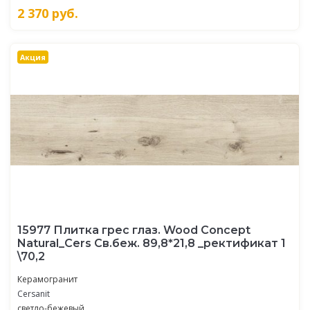
2 370
руб.
Акция
15977 Плитка грес глаз. Wood Concept
Natural_Cers Св.беж. 89,8*21,8 _ректификат 1
\70,2
Керамогранит
Cersanit
светло-бежевый