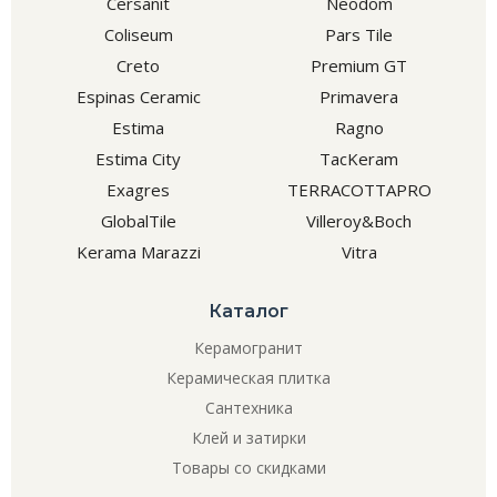
Cersanit
Neodom
Coliseum
Pars Tile
Creto
Premium GT
Espinas Ceramic
Primavera
Estima
Ragno
Estima City
TacKeram
Exagres
TERRACOTTAPRO
GlobalTile
Villeroy&Boch
Kerama Marazzi
Vitra
Каталог
Керамогранит
Керамическая плитка
Сантехника
Клей и затирки
Товары со скидками