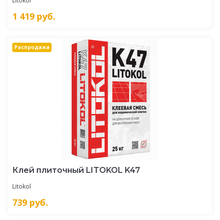
Litokol
1 419
руб.
Распродажа
Клей плиточный LITOKOL K47
Litokol
739
руб.