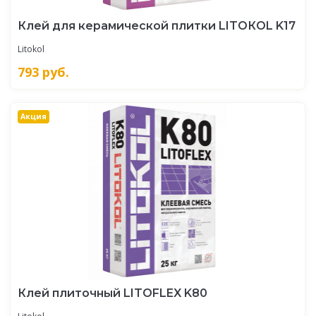
Клей для керамической плитки LITOКOL K17
Litokol
793
руб.
Акция
Клей плиточный LITOFLEX K80