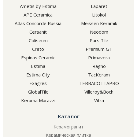
Ametis by Estima
Laparet
APE Ceramica
Litokol
Atlas Concorde Russia
Meissen Keramik
Cersanit
Neodom
Coliseum
Pars Tile
Creto
Premium GT
Espinas Ceramic
Primavera
Estima
Ragno
Estima City
TacKeram
Exagres
TERRACOTTAPRO
GlobalTile
Villeroy&Boch
Kerama Marazzi
Vitra
Каталог
Керамогранит
Керамическая плитка