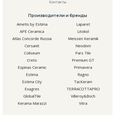
Контакты
Производители и бренды
Ametis by Estima
Laparet
APE Ceramica
Litokol
Atlas Concorde Russia
Meissen Keramik
Cersanit
Neodom
Coliseum
Pars Tile
Creto
Premium GT
Espinas Ceramic
Primavera
Estima
Ragno
Estima City
TacKeram
Exagres
TERRACOTTAPRO
GlobalTile
Villeroy&Boch
Kerama Marazzi
Vitra