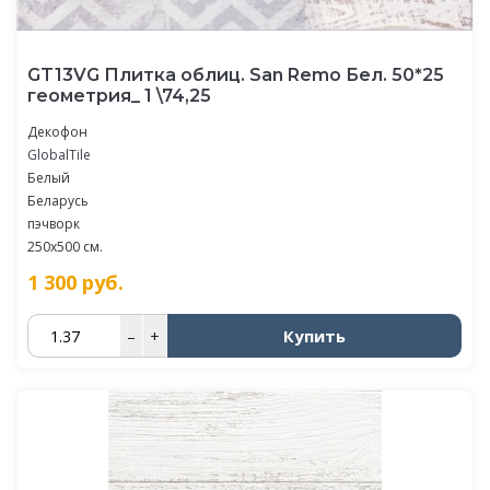
GT13VG Плитка облиц. San Remo Бел. 50*25
геометрия_ 1 \74,25
Декофон
GlobalTile
Белый
Беларусь
пэчворк
250x500 см.
1 300
руб.
Купить
–
+