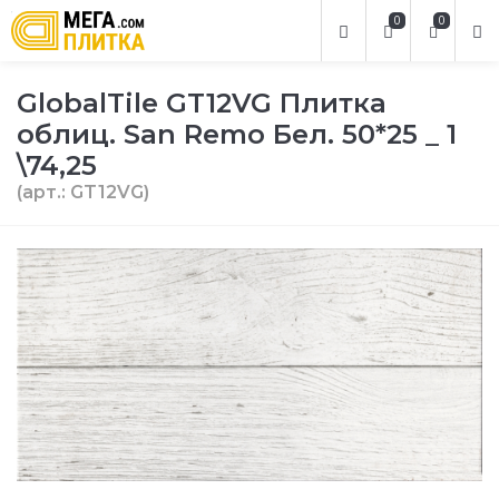
0
0
GlobalTile GT12VG Плитка
облиц. San Remo Бел. 50*25 _ 1
\74,25
(арт.: GT12VG)