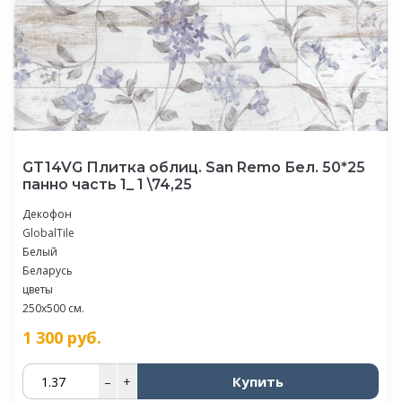
GT14VG Плитка облиц. San Remo Бел. 50*25
панно часть 1_ 1 \74,25
Декофон
GlobalTile
Белый
Беларусь
цветы
250x500 см.
1 300
руб.
Купить
–
+