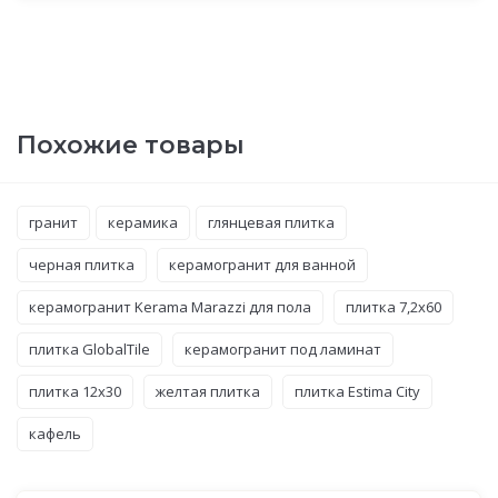
Похожие товары
гранит
керамика
глянцевая плитка
черная плитка
керамогранит для ванной
керамогранит Kerama Marazzi для пола
плитка 7,2x60
плитка GlobalTile
керамогранит под ламинат
плитка 12x30
желтая плитка
плитка Estima City
кафель