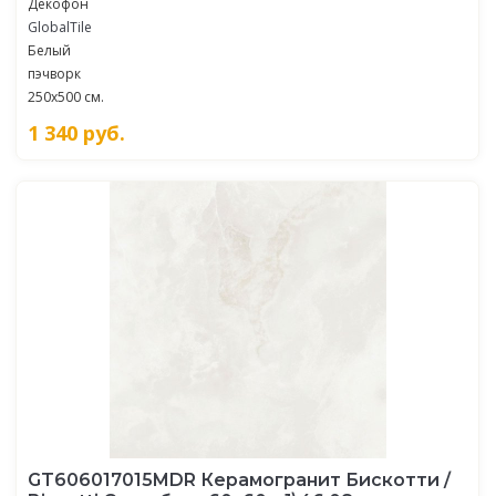
Декофон
GlobalTile
Белый
пэчворк
250x500 см.
1 340
руб.
GT606017015MDR Керамогранит Бискотти /