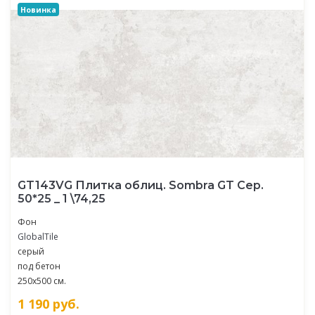
Новинка
GT143VG Плитка облиц. Sombra GT Сер.
50*25 _ 1 \74,25
Фон
GlobalTile
серый
под бетон
250x500 см.
1 190
руб.