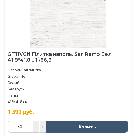
GT11VGN Плитка наполь. San Remo Бел.
41,8*41,8 _ 1 \86,8
Напольная плитка
GlobalTile
Белый
Беларусь
цветы
418x418 см.
1 390
руб.
Купить
–
+