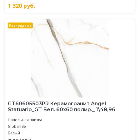
1 320
руб.
Распродажа
GT60605503PR Керамогранит Angel
Statuario_GT Бел. 60x60 полир._ 1\48,96
Напольная плитка
GlobalTile
Белый
под мрамор