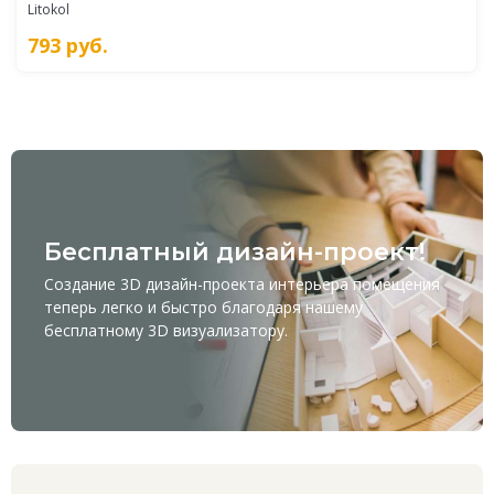
Litokol
793
руб.
Бесплатный дизайн-проект!
Создание 3D дизайн-проекта интерьера помещения
теперь легко и быстро благодаря нашему
бесплатному
3D визуализатору
.