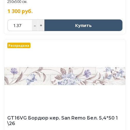
250x500 см.
1 300
руб.
Купить
–
+
Распродажа
GT16VG Бордюр кер. San Remo Бел. 5,4*50 1
\26