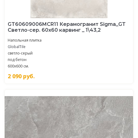
GT60609006MCR11 Керамогранит Sigma_GT
Светло-сер. 60x60 карвинг _ 1\43,2
Напольная плитка
GlobalTile
светло-серый
под бетон
600x600 см.
2 090
руб.