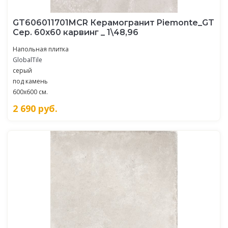
GT606011701MCR Керамогранит Piemonte_GT
Сер. 60x60 карвинг _ 1\48,96
Напольная плитка
GlobalTile
серый
под камень
600x600 см.
2 690
руб.