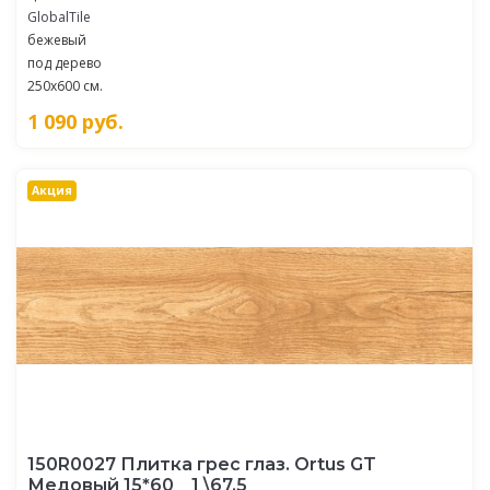
GlobalTile
бежевый
под дерево
250x600 см.
1 090
руб.
Акция
150R0027 Плитка грес глаз. Ortus GT
Медовый 15*60 _ 1 \67,5