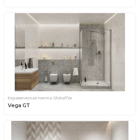
Керамическая плитка
GlobalTile
Vega GT