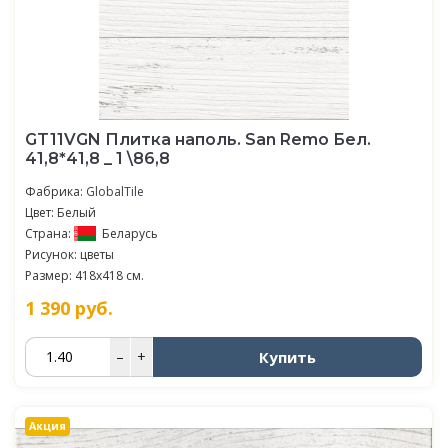
GT11VGN Плитка наполь. San Remo Бел.
41,8*41,8 _ 1 \86,8
Фабрика:
GlobalTile
Цвет: Белый
Страна:
Беларусь
Рисунок: цветы
Размер: 418x418 см.
1 390
руб.
Купить
–
+
Акция