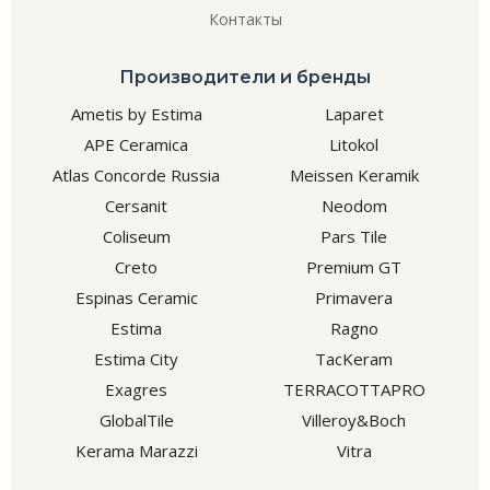
Контакты
Производители и бренды
Ametis by Estima
Laparet
APE Ceramica
Litokol
Atlas Concorde Russia
Meissen Keramik
Cersanit
Neodom
Coliseum
Pars Tile
Creto
Premium GT
Espinas Ceramic
Primavera
Estima
Ragno
Estima City
TacKeram
Exagres
TERRACOTTAPRO
GlobalTile
Villeroy&Boch
Kerama Marazzi
Vitra