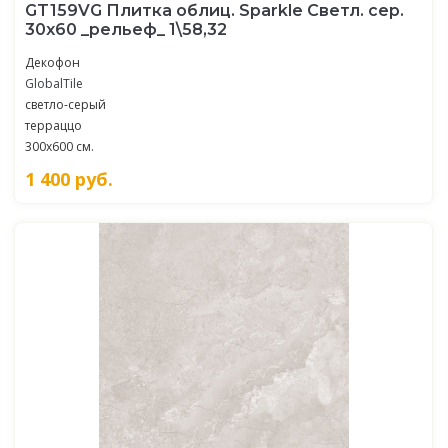
GT159VG Плитка облиц. Sparkle Светл. сер.
30x60 _рельеф_ 1\58,32
Декофон
GlobalTile
светло-серый
терраццо
300x600 см.
1 400
руб.