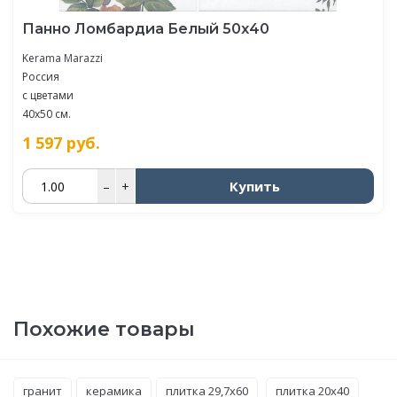
Панно Ломбардиа Белый 50х40
Kerama Marazzi
Россия
с цветами
40x50 см.
1 597
руб.
Купить
–
+
Похожие товары
гранит
керамика
плитка 29,7x60
плитка 20x40