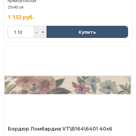
прямоугольная
25x40 см.
1 132
руб.
Купить
–
+
Бордюр Ломбардиа VT\B164\6401 40х6