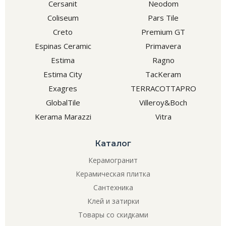
Cersanit
Neodom
Coliseum
Pars Tile
Creto
Premium GT
Espinas Ceramic
Primavera
Estima
Ragno
Estima City
TacKeram
Exagres
TERRACOTTAPRO
GlobalTile
Villeroy&Boch
Kerama Marazzi
Vitra
Каталог
Керамогранит
Керамическая плитка
Сантехника
Клей и затирки
Товары со скидками