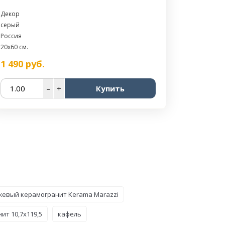
Декор
серый
Россия
20x60 см.
1 490
руб.
–
+
Купить
жевый керамогранит Kerama Marazzi
ит 10,7x119,5
кафель