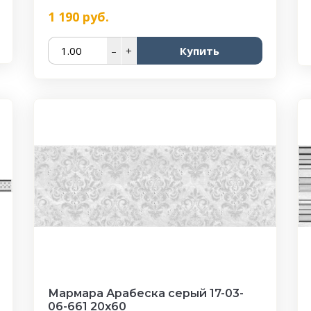
1 190
руб.
–
+
Купить
Мармара Арабеска серый 17-03-
06-661 20х60