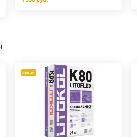
ы
Акция