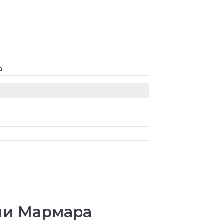
а
ии Мармара