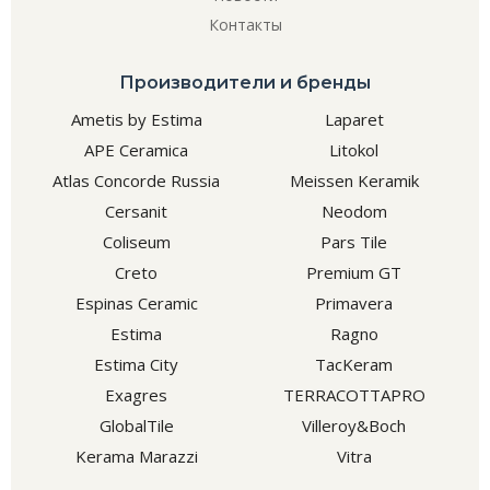
Контакты
Производители и бренды
Ametis by Estima
Laparet
APE Ceramica
Litokol
Atlas Concorde Russia
Meissen Keramik
Cersanit
Neodom
Coliseum
Pars Tile
Creto
Premium GT
Espinas Ceramic
Primavera
Estima
Ragno
Estima City
TacKeram
Exagres
TERRACOTTAPRO
GlobalTile
Villeroy&Boch
Kerama Marazzi
Vitra