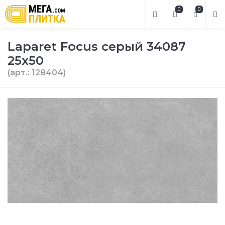
0
0
Laparet Focus серый 34087
25х50
(арт.: 128404)