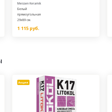
Meissen Keramik
Белый
прямоугольная
29x89 см.
1 115
руб.
ы
Акция