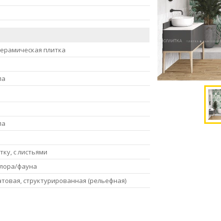
керамическая плитка
ла
ла
тку, с листьями
лора/фауна
атовая, структурированная (рельефная)