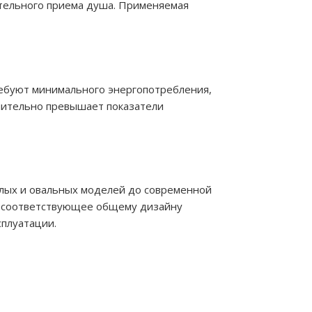
тельного приема душа. Применяемая
ебуют минимального энергопотребления,
ачительно превышает показатели
углых и овальных моделей до современной
но соответствующее общему дизайну
сплуатации.