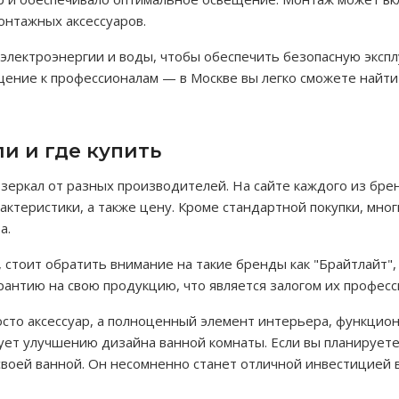
онтажных аксессуаров.
лектроэнергии и воды, чтобы обеспечить безопасную эксплу
щение к профессионалам — в Москве вы легко сможете найти
и и где купить
зеркал от разных производителей. На сайте каждого из бре
актеристики, а также цену. Кроме стандартной покупки, мн
а.
, стоит обратить внимание на такие бренды как "Брайтлайт"
антию на свою продукцию, что является залогом их професс
осто аксессуар, а полноценный элемент интерьера, функцио
вует улучшению дизайна ванной комнаты. Если вы планирует
своей ванной. Он несомненно станет отличной инвестицией в