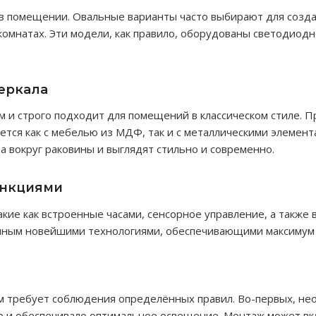
 в помещении. Овальные варианты часто выбирают для созда
омнатах. Эти модели, как правило, оборудованы светодиодн
еркала
 и строго подходит для помещений в классическом стиле. П
ется как с мебелью из МДФ, так и с металлическими элемен
 вокруг раковины и выглядят стильно и современно.
ункциями
кие как встроенные часами, сенсорное управление, а также
енным новейшими технологиями, обеспечивающими максимум
ом требует соблюдения определённых правил. Во-первых, не
ер и обеспечивало оптимальное освещение. Монтаж может вк