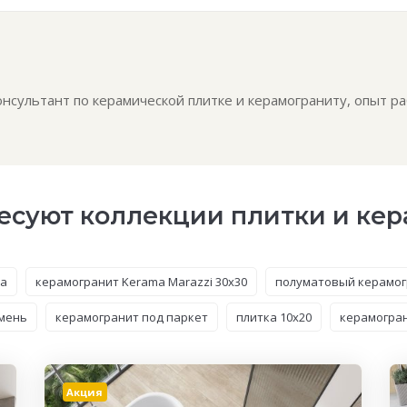
сультант по керамической плитке и керамограниту, опыт ра
есуют коллекции плитки и ке
ка
керамогранит Kerama Marazzi 30x30
полуматовый керамог
амень
керамогранит под паркет
плитка 10x20
керамогран
Акция