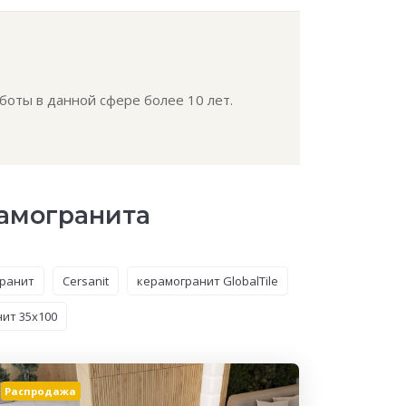
боты в данной сфере более 10 лет.
рамогранита
ранит
Cersanit
керамогранит GlobalTile
ит 35x100
Распродажа