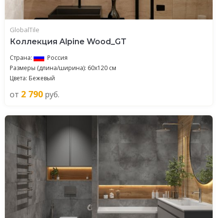
GlobalTile
Коллекция Alpine Wood_GT
Страна:
Россия
Размеры (длина/ширина): 60x120 см
Цвета: Бежевый
2 790
от
руб.