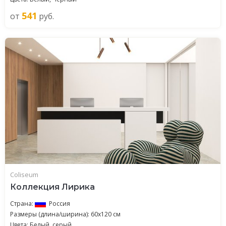
541
от
руб.
Coliseum
Коллекция Лирика
Страна:
Россия
Размеры (длина/ширина): 60x120 см
Цвета: Белый, серый