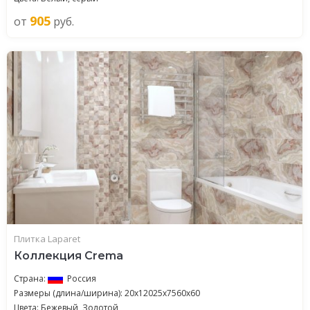
905
от
руб.
Плитка Laparet
Коллекция Crema
Страна:
Россия
Размеры (длина/ширина): 20x12025x7560x60
Цвета: Бежевый, Золотой