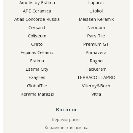
Ametis by Estima
Laparet
APE Ceramica
Litokol
Atlas Concorde Russia
Meissen Keramik
Cersanit
Neodom
Coliseum
Pars Tile
Creto
Premium GT
Espinas Ceramic
Primavera
Estima
Ragno
Estima City
TacKeram
Exagres
TERRACOTTAPRO
GlobalTile
Villeroy&Boch
Kerama Marazzi
Vitra
Каталог
Керамогранит
Керамическая плитка