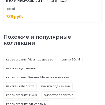
Клей плиточный LITOKOL K47
Litokol
739
руб.
Похожие и популярные
коллекции
керамогранит Vitra под дерево
плитка 20x44
плитка под ламинат
керамогранит Kerama Marazzi напольный
плитка Creto 60x60
плитка под камень
керамогранит 15x60
фиолетовая плитка
керамогранит для спальни