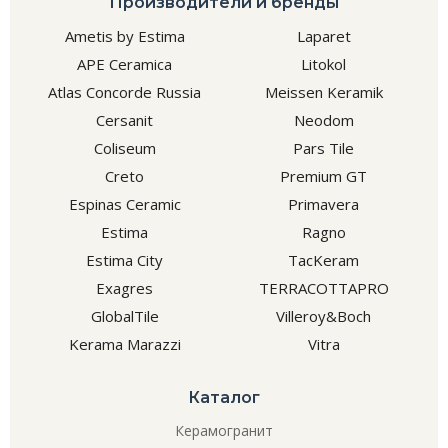
Производители и бренды
Ametis by Estima
Laparet
APE Ceramica
Litokol
Atlas Concorde Russia
Meissen Keramik
Cersanit
Neodom
Coliseum
Pars Tile
Creto
Premium GT
Espinas Ceramic
Primavera
Estima
Ragno
Estima City
TacKeram
Exagres
TERRACOTTAPRO
GlobalTile
Villeroy&Boch
Kerama Marazzi
Vitra
Каталог
Керамогранит