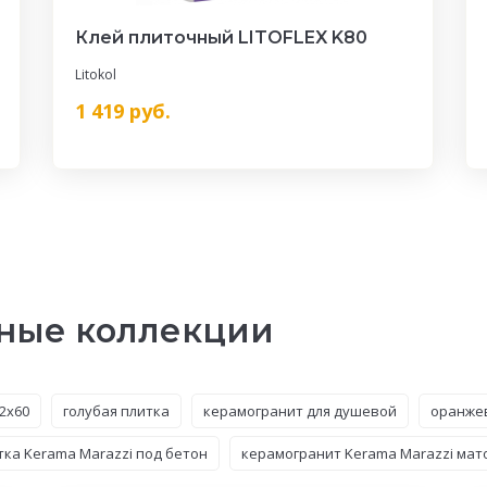
Клей плиточный LITOFLEX K80
Litokol
1 419
руб.
ные коллекции
2x60
голубая плитка
керамогранит для душевой
оранжев
тка Kerama Marazzi под бетон
керамогранит Kerama Marazzi ма