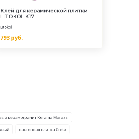
Клей для керамической плитки
LITOКOL K17
Litokol
793
руб.
ый керамогранит Kerama Marazzi
товый
настенная плитка Creto