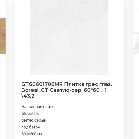
GT60601706MR Плитка грес глаз.
Boreal_GT Светло-сер. 60*60 _ 1
\43,2
Напольная плитка
GlobalTile
светло-серый
под бетон
600x600 см.