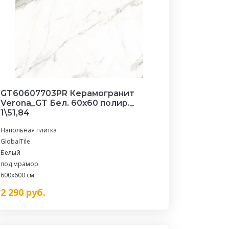
GT60607703PR Керамогранит
Verona_GT Бел. 60x60 полир._
1\51,84
Напольная плитка
GlobalTile
Белый
под мрамор
600x600 см.
2 290
руб.