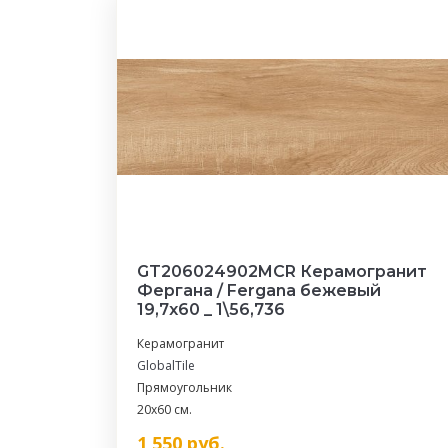
GT206024902MCR Керамогранит
Фергана / Fergana бежевый
19,7x60 _ 1\56,736
Керамогранит
GlobalTile
Прямоугольник
20x60 см.
1 550
руб.