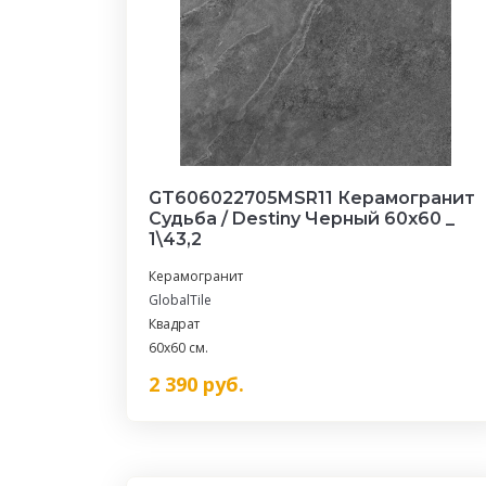
GT606022705MSR11 Керамогранит
Судьба / Destiny Черный 60x60 _
1\43,2
Керамогранит
GlobalTile
Квадрат
60x60 см.
2 390
руб.