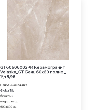
GT60606002PR Керамогранит
Velaska_GT Беж. 60x60 полир._
1\48,96
Напольная плитка
GlobalTile
бежевый
под мрамор
600x600 см.