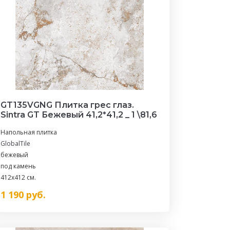
GT135VGNG Плитка грес глаз.
Sintra GT Бежевый 41,2*41,2 _ 1 \81,6
Напольная плитка
GlobalTile
бежевый
под камень
412x412 см.
1 190
руб.