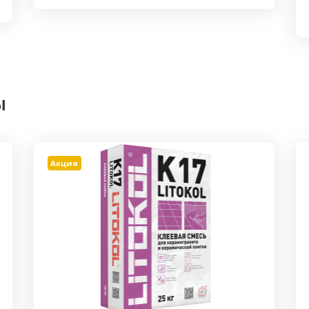
ы
Акция