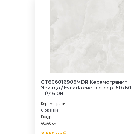
GT606016906MDR Керамогранит
Эскада / Escada светло-сер. 60x60
_ 1\46,08
Керамогранит
GlobalTile
Квадрат
60x60 см.
3 550
руб.