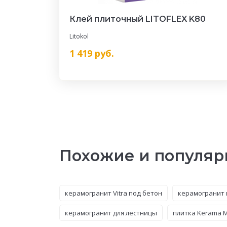
Клей плиточный LITOFLEX K80
Litokol
1 419
руб.
Похожие и популяр
керамогранит Vitra под бетон
керамогранит 
керамогранит для лестницы
плитка Kerama M