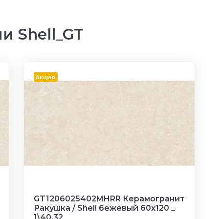
и Shell_GT
Акция
GT1206025402MHRR Керамогранит
Ракушка / Shell бежевый 60x120 _
1\40,32