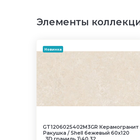
Элементы коллекци
Новинка
GT1206025402M3GR Керамогранит
Ракушка / Shell бежевый 60x120
_3D граниль 1\40,32