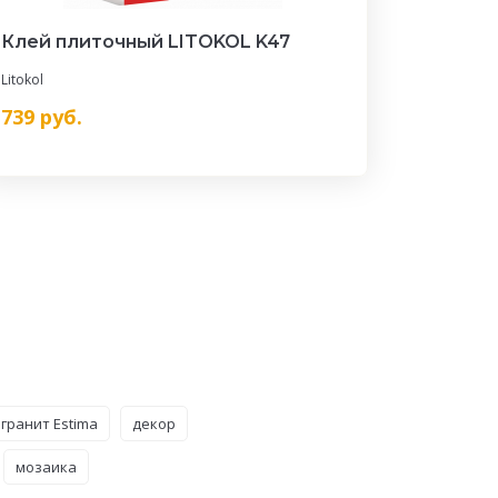
Клей плиточный LITOKOL K47
Litokol
739
руб.
гранит Estima
декор
мозаика