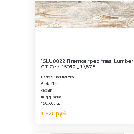
15LU0022 Плитка грес глаз. Lumber
GT Сер. 15*60 _ 1 \67,5
Напольная плитка
GlobalTile
серый
под дерево
150x600 см.
1 320
руб.