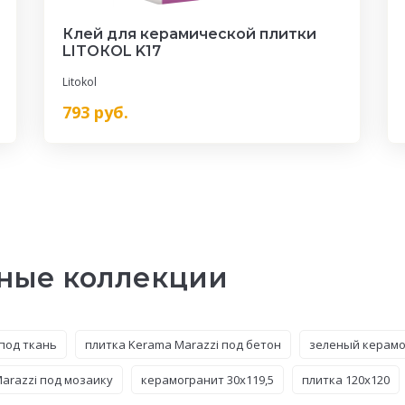
Клей для керамической плитки
LITOКOL K17
Litokol
793
руб.
ные коллекции
под ткань
плитка Kerama Marazzi под бетон
зеленый керамо
arazzi под мозаику
керамогранит 30x119,5
плитка 120x120