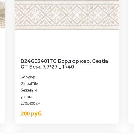
B24GE3401TG Бордюр кер. Gestia
GT Беж. 7,7*27 _ 1 \40
Бордюр
GlobalTile
бежевый
узоры
270x400 см.
200
руб.