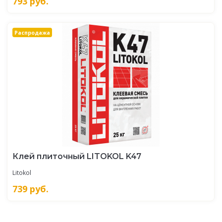
793
руб.
Распродажа
Клей плиточный LITOKOL K47
Litokol
739
руб.