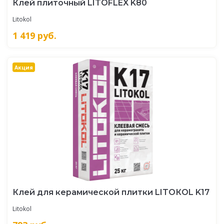
Клей плиточный LITOFLEX K80
Litokol
1 419
руб.
Акция
Клей для керамической плитки LITOКOL K17
Litokol