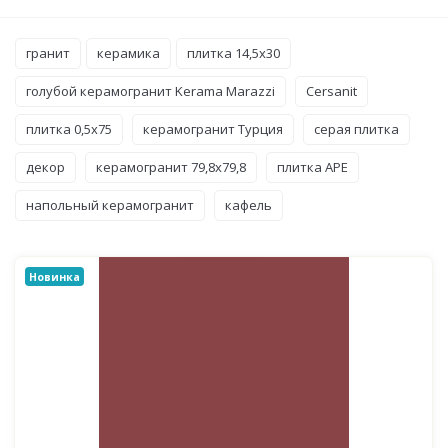
гранит
керамика
плитка 14,5x30
голубой керамогранит Kerama Marazzi
Cersanit
плитка 0,5x75
керамогранит Турция
серая плитка
декор
керамогранит 79,8x79,8
плитка APE
напольный керамогранит
кафель
Новинка