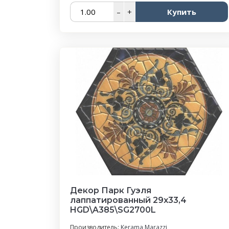
–
+
Купить
Декор Парк Гуэля
лаппатированный 29x33,4
HGD\A385\SG2700L
Производитель:
Kerama Marazzi