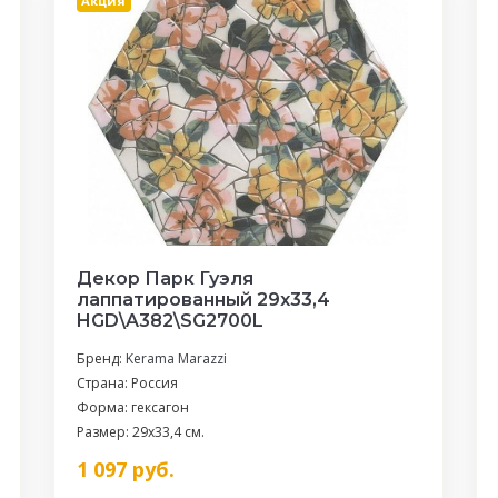
Акция
Декор Парк Гуэля
лаппатированный 29x33,4
HGD\A382\SG2700L
Бренд:
Kerama Marazzi
Страна: Россия
Форма: гексагон
Размер: 29x33,4 см.
1 097
руб.