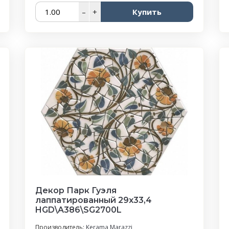
–
+
Купить
Декор Парк Гуэля
лаппатированный 29x33,4
HGD\A386\SG2700L
Производитель:
Kerama Marazzi