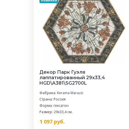
Новинка
Декор Парк Гуэля
лаппатированный 29x33,4
HGD\A381\SG2700L
Фабрика:
Kerama Marazzi
Страна: Россия
Форма: гексагон
Размер: 29x33,4 см.
1 097
руб.