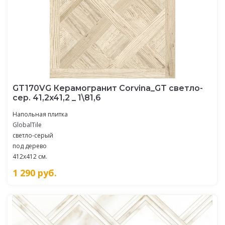
GT170VG Керамогранит Corvina_GT светло-
сер. 41,2x41,2 _ 1\81,6
Напольная плитка
GlobalTile
светло-серый
под дерево
412x412 см.
1 290
руб.