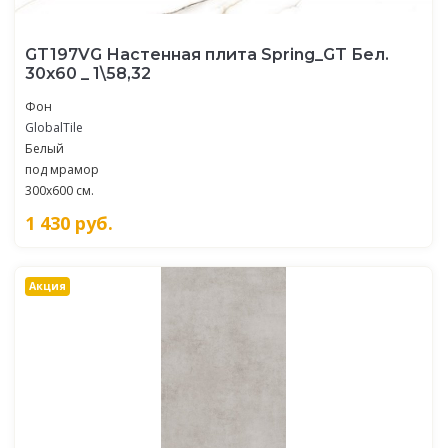
GT197VG Настенная плита Spring_GT Бел.
30x60 _ 1\58,32
Фон
GlobalTile
Белый
под мрамор
300x600 см.
1 430
руб.
Акция