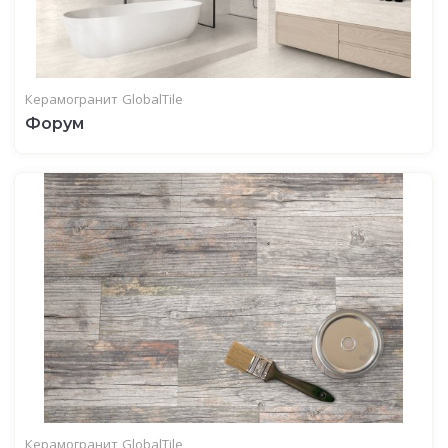
Керамогранит
GlobalTile
Форум
Керамогранит
GlobalTile