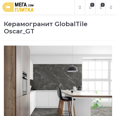
0
0
Керамогранит GlobalTile
Oscar_GT