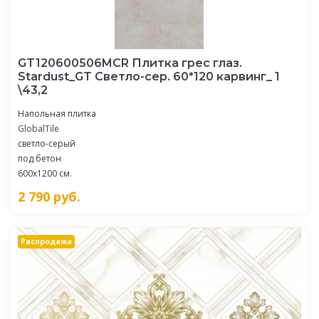
GT120600506MCR Плитка грес глаз.
Stardust_GT Светло-сер. 60*120 карвинг_ 1
\43,2
Напольная плитка
GlobalTile
светло-серый
под бетон
600x1200 см.
2 790
руб.
Распродажа