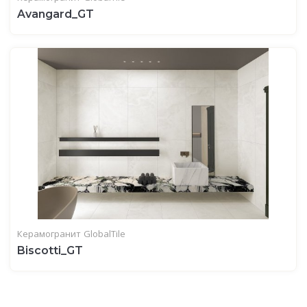
Avangard_GT
Керамогранит
GlobalTile
Biscotti_GT