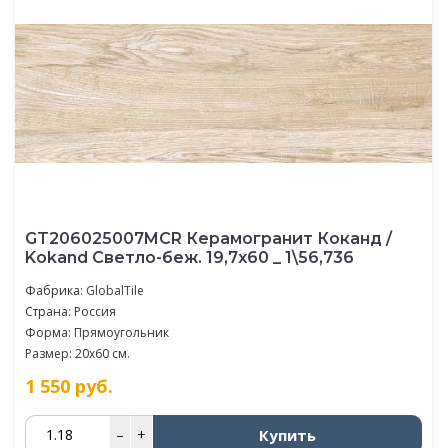
GT206025007MCR Керамогранит Коканд /
Kokand Светло-беж. 19,7x60 _ 1\56,736
Фабрика:
GlobalTile
Страна: Россия
Форма: Прямоугольник
Размер: 20x60 см.
1 550
руб.
Купить
–
+