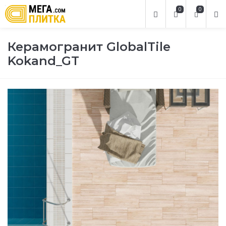
0
0
Керамогранит GlobalTile
Kokand_GT