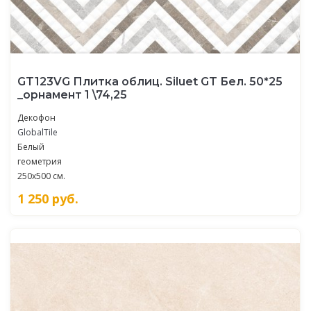
GT123VG Плитка облиц. Siluet GT Бел. 50*25
_орнамент 1 \74,25
Декофон
GlobalTile
Белый
геометрия
250x500 см.
1 250
руб.