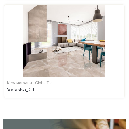
Керамогранит
GlobalTile
Velaska_GT