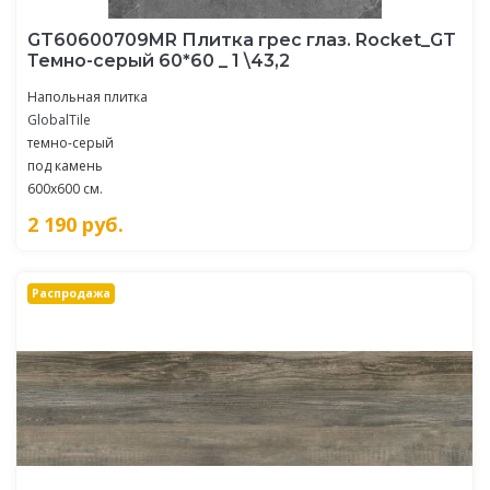
GT60600709MR Плитка грес глаз. Rocket_GT
Темно-серый 60*60 _ 1 \43,2
Напольная плитка
GlobalTile
темно-серый
под камень
600x600 см.
2 190
руб.
Распродажа