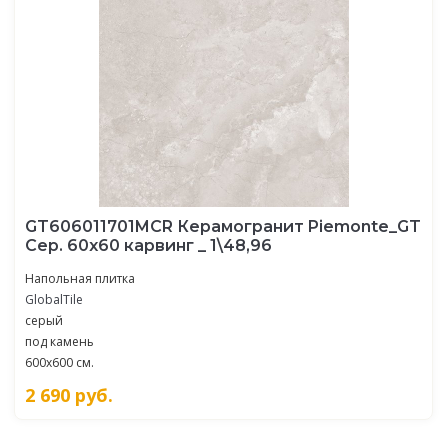
GT606011701MCR Керамогранит Piemonte_GT
Сер. 60x60 карвинг _ 1\48,96
Напольная плитка
GlobalTile
серый
под камень
600x600 см.
2 690
руб.