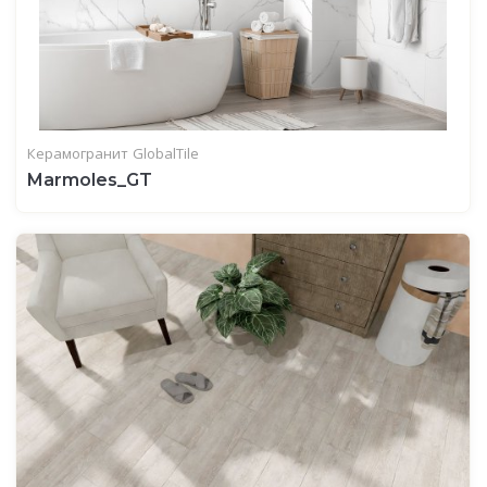
Керамогранит
GlobalTile
Marmoles_GT