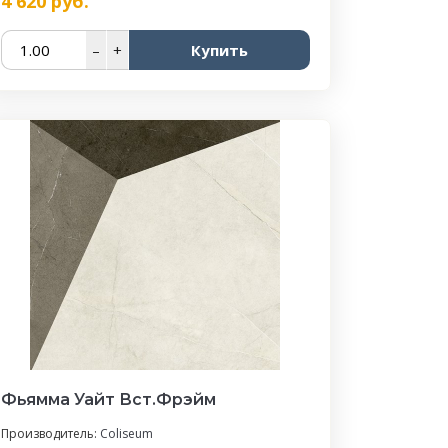
4 620
руб.
–
+
Купить
Фьямма Уайт Вст.Фрэйм
Производитель:
Coliseum