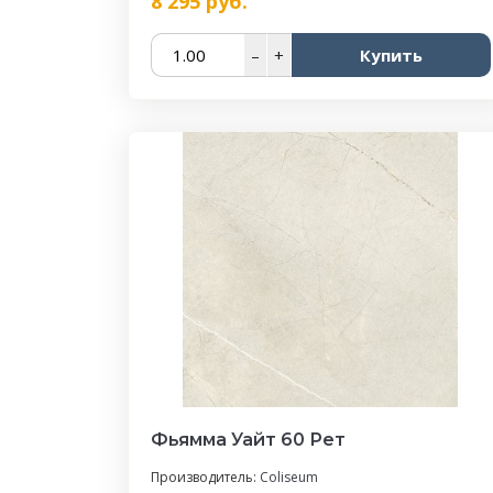
8 295
руб.
–
+
Купить
Фьямма Уайт 60 Рет
Производитель:
Coliseum