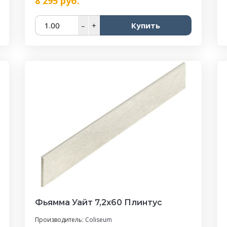
8 295
руб.
–
+
Купить
Фьямма Уайт 7,2x60 Плинтус
Производитель:
Coliseum