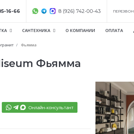
05-16-66
8 (926) 742-00-43
ПЕРЕЗВОН
ТКА
САНТЕХНИКА
О КОМПАНИИ
ОПЛАТА
гранит
Фьямма
liseum Фьямма
Онлайн-консультант