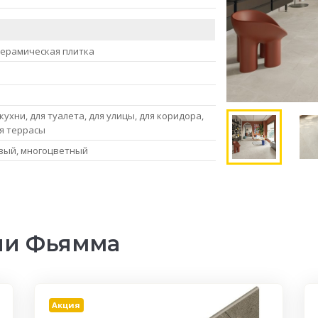
керамическая плитка
кухни, для туалета, для улицы, для коридора,
ля террасы
вый, многоцветный
ии Фьямма
Акция