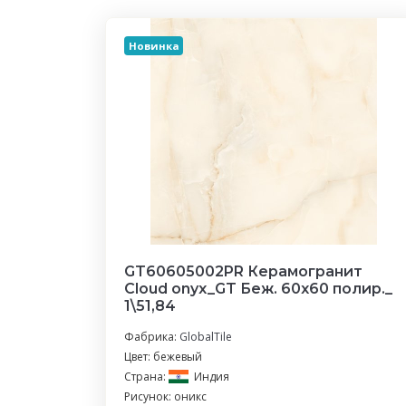
Новинка
GT60605002PR Керамогранит
Cloud onyx_GT Беж. 60x60 полир._
1\51,84
Фабрика:
GlobalTile
Цвет: бежевый
Страна:
Индия
Рисунок: оникс