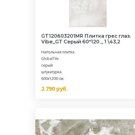
GT120603201MR Плитка грес глаз.
Vibe_GT Серый 60*120 _ 1 \43,2
Напольная плитка
GlobalTile
серый
штукатурка
600x1200 см.
2 790
руб.