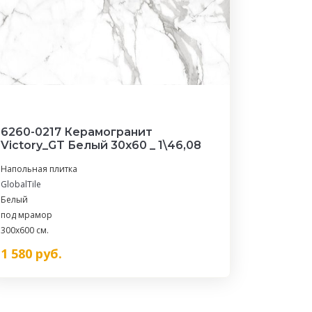
6260-0217 Керамогранит
Victory_GT Белый 30x60 _ 1\46,08
Напольная плитка
GlobalTile
Белый
под мрамор
300x600 см.
1 580
руб.