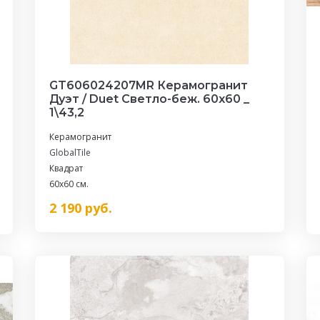
GT606024207MR Керамогранит
Дуэт / Duet Светло-беж. 60x60 _
1\43,2
Керамогранит
GlobalTile
Квадрат
60x60 см.
2 190
руб.