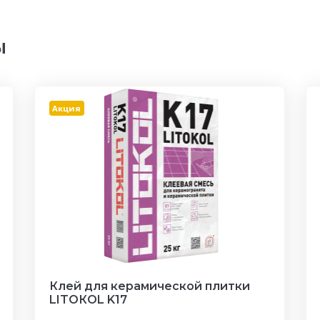
ы
Акция
Клей для керамической плитки
LITOКOL K17