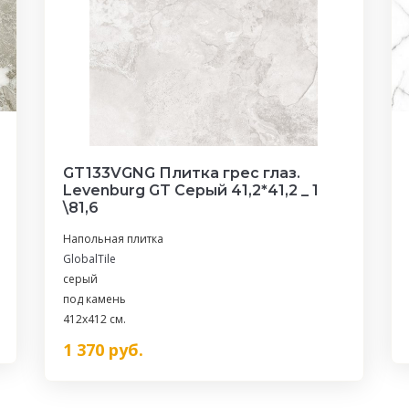
GT133VGNG Плитка грес глаз.
Levenburg GT Серый 41,2*41,2 _ 1
\81,6
Напольная плитка
GlobalTile
серый
под камень
412x412 см.
1 370
руб.