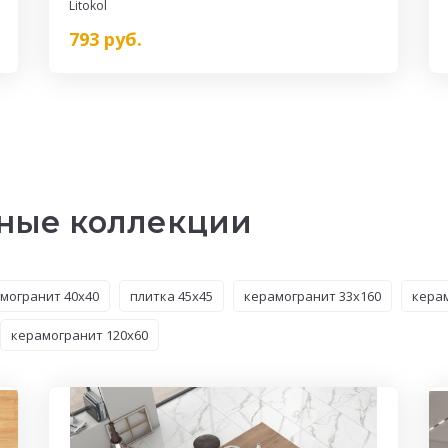
Litokol
793
руб.
ные коллекции
могранит 40x40
плитка 45x45
керамогранит 33x160
кера
керамогранит 120x60