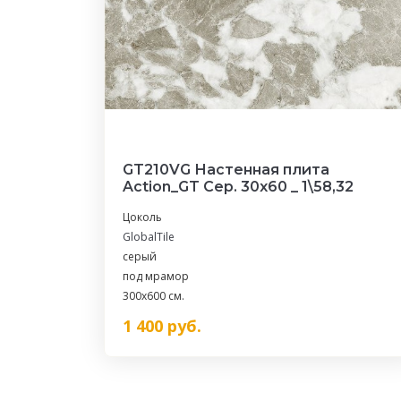
GT210VG Настенная плита
Action_GT Сер. 30x60 _ 1\58,32
Цоколь
GlobalTile
серый
под мрамор
300x600 см.
1 400
руб.