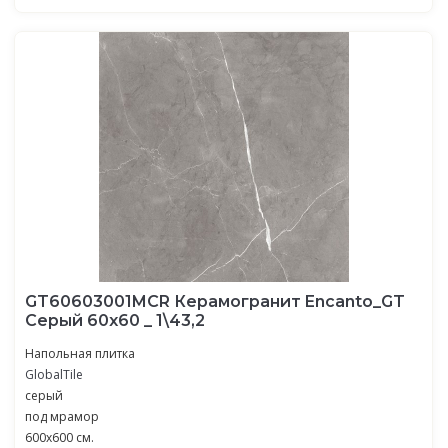
GT60603001MCR Керамогранит Encanto_GT
Серый 60x60 _ 1\43,2
Напольная плитка
GlobalTile
серый
под мрамор
600x600 см.