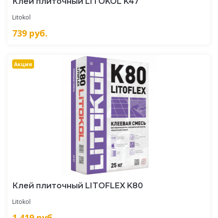
Клей плиточный LITOKOL K47
Litokol
739
руб.
Акция
Клей плиточный LITOFLEX K80
Litokol
1 419
руб.