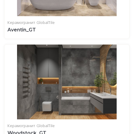
Керамогранит
GlobalTile
Aventin_GT
Керамогранит
GlobalTile
Woodstock_GT