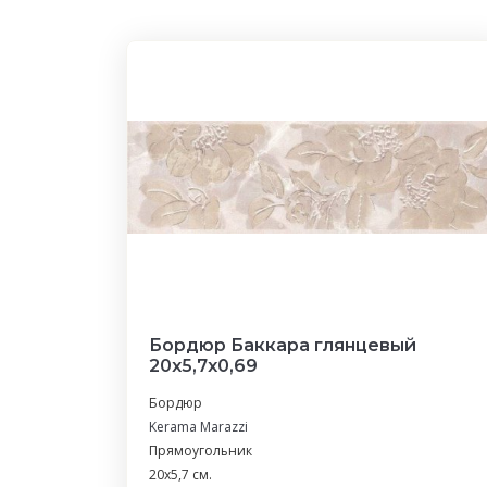
Бордюр Баккара глянцевый
20x5,7x0,69
Бордюр
Kerama Marazzi
Прямоугольник
20x5,7 см.