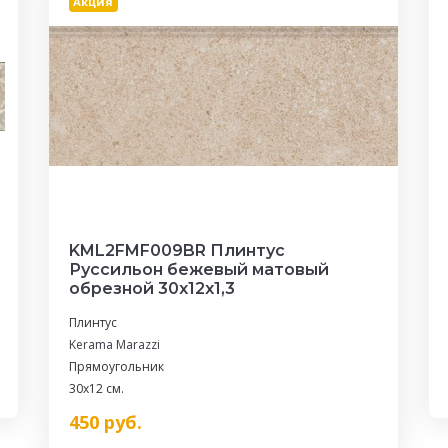
Акция
KML2FMF009BR Плинтус
Руссильон бежевый матовый
обрезной 30x12x1,3
Плинтус
Kerama Marazzi
Прямоугольник
30x12 см.
450
руб.