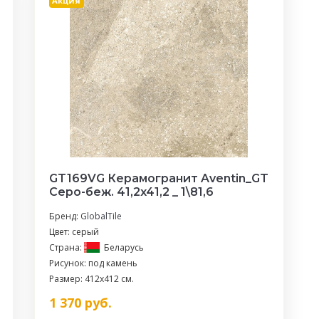
Акция
GT169VG Керамогранит Aventin_GT
Серо-беж. 41,2x41,2 _ 1\81,6
Бренд:
GlobalTile
Цвет: серый
Страна:
Беларусь
Рисунок: под камень
Размер: 412x412 см.
1 370
руб.