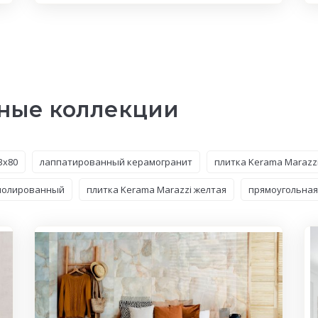
ные коллекции
3x80
лаппатированный керамогранит
плитка Kerama Marazzi
 полированный
плитка Kerama Marazzi желтая
прямоугольная