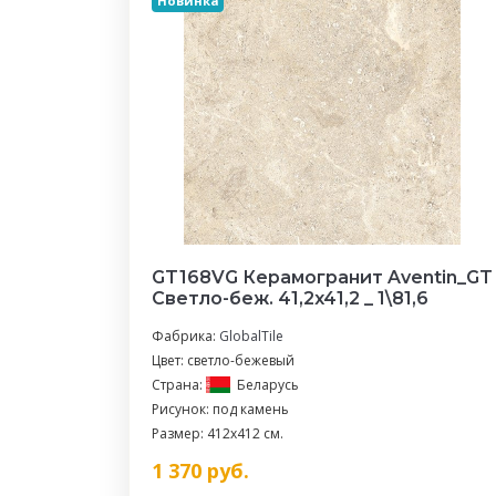
Новинка
GT168VG Керамогранит Aventin_GT
Светло-беж. 41,2x41,2 _ 1\81,6
Фабрика:
GlobalTile
Цвет: светло-бежевый
Страна:
Беларусь
Рисунок: под камень
Размер: 412x412 см.
1 370
руб.