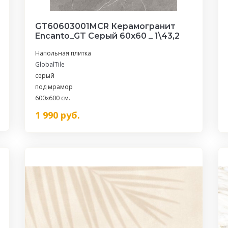
GT60603001MCR Керамогранит
Encanto_GT Серый 60x60 _ 1\43,2
Напольная плитка
GlobalTile
серый
под мрамор
600x600 см.
1 990
руб.