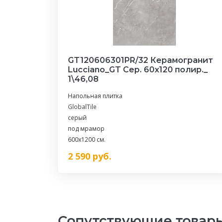
GT120606301PR/32 Керамогранит
Lucciano_GT Сер. 60x120 полир._
1\46,08
Напольная плитка
GlobalTile
серый
под мрамор
600x1200 см.
2 590
руб.
Сопутствующие товар