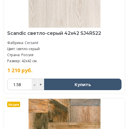
Scandic светло-серый 42x42 SJ4R522
Фабрика:
Cersanit
Цвет: светло-серый
Страна: Россия
Размер: 42x42 см.
1 210
руб.
Купить
–
+
Акция