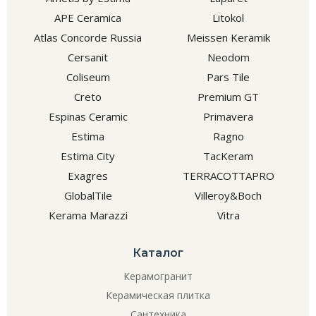
APE Ceramica
Litokol
Atlas Concorde Russia
Meissen Keramik
Cersanit
Neodom
Coliseum
Pars Tile
Creto
Premium GT
Espinas Ceramic
Primavera
Estima
Ragno
Estima City
TacKeram
Exagres
TERRACOTTAPRO
GlobalTile
Villeroy&Boch
Kerama Marazzi
Vitra
Каталог
Керамогранит
Керамическая плитка
Сантехника