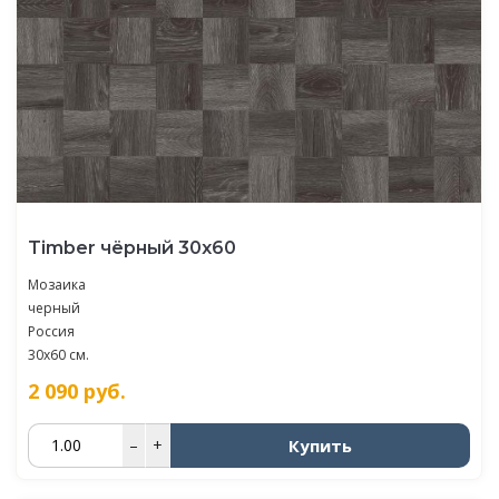
Timber чёрный 30х60
Мозаика
черный
Россия
30x60 см.
2 090
руб.
Купить
–
+