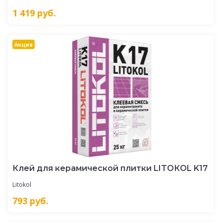
1 419
руб.
Акция
Клей для керамической плитки LITOКOL K17
Litokol
793
руб.