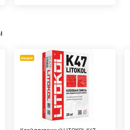
ы
Акция