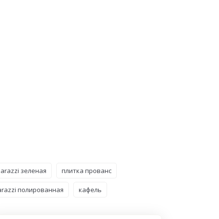
arazzi зеленая
плитка прованс
arazzi полированная
кафель