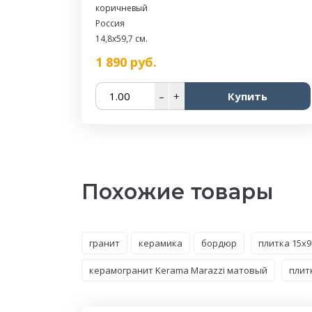
коричневый
Россия
14,8x59,7 см.
1 890
руб.
–
+
Купить
Похожие товары
гранит
керамика
бордюр
плитка 15x9
керамогранит Kerama Marazzi матовый
плит