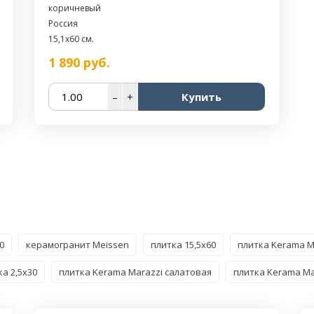
коричневый
Россия
15,1x60 см.
1 890
руб.
–
+
Купить
0
керамогранит Meissen
плитка 15,5x60
плитка Kerama M
ка 2,5x30
плитка Kerama Marazzi салатовая
плитка Kerama M