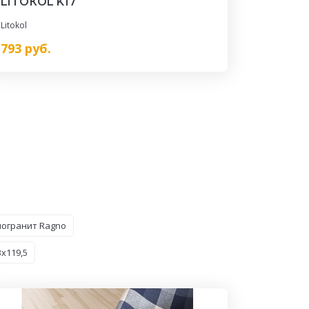
LITOКOL K17
Litokol
793
руб.
огранит Ragno
x119,5