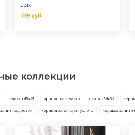
Litokol
739
руб.
ные коллекции
плитка 45x45
оранжевая плитка
плитка 34x34
керам
ранит под бетон
керамогранит для туалета
керамогранит 33