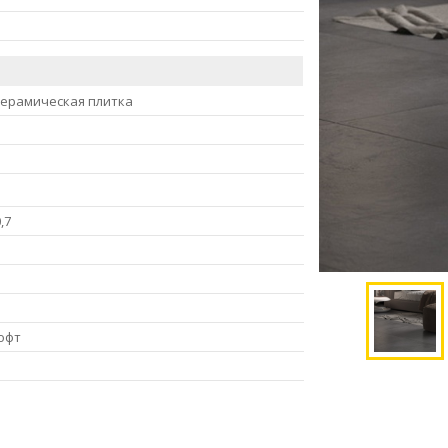
керамическая плитка
,7
офт