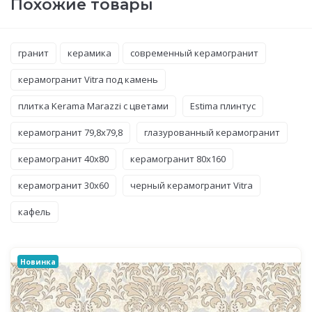
Похожие товары
гранит
керамика
современный керамогранит
керамогранит Vitra под камень
плитка Kerama Marazzi с цветами
Estima плинтус
керамогранит 79,8x79,8
глазурованный керамогранит
керамогранит 40x80
керамогранит 80x160
керамогранит 30x60
черный керамогранит Vitra
кафель
Новинка