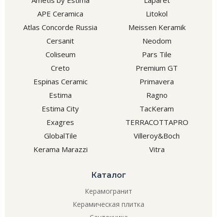
Ametis by Estima
Laparet
APE Ceramica
Litokol
Atlas Concorde Russia
Meissen Keramik
Cersanit
Neodom
Coliseum
Pars Tile
Creto
Premium GT
Espinas Ceramic
Primavera
Estima
Ragno
Estima City
TacKeram
Exagres
TERRACOTTAPRO
GlobalTile
Villeroy&Boch
Kerama Marazzi
Vitra
Каталог
Керамогранит
Керамическая плитка