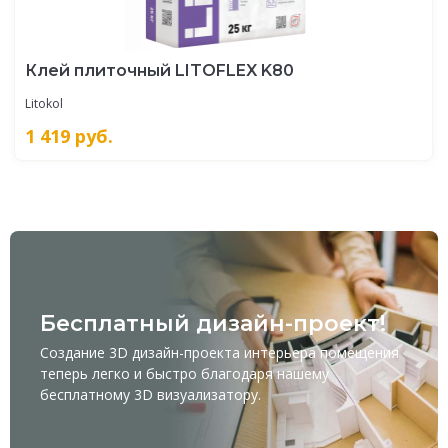
Клей плиточный LITOFLEX K80
Litokol
1 419
руб.
Бесплатный дизайн-проект!
Создание 3D дизайн-проекта интерьера помещения
теперь легко и быстро благодаря нашему
бесплатному
3D визуализатору
.