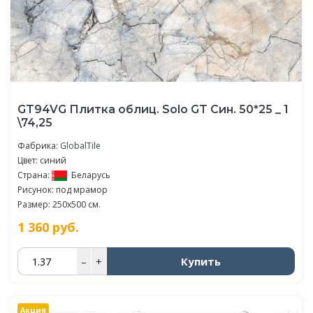
GT94VG Плитка облиц. Solo GT Син. 50*25 _ 1
\74,25
Фабрика:
GlobalTile
Цвет: синий
Страна:
Беларусь
Рисунок: под мрамор
Размер: 250x500 см.
1 360
руб.
Купить
–
+
Акция