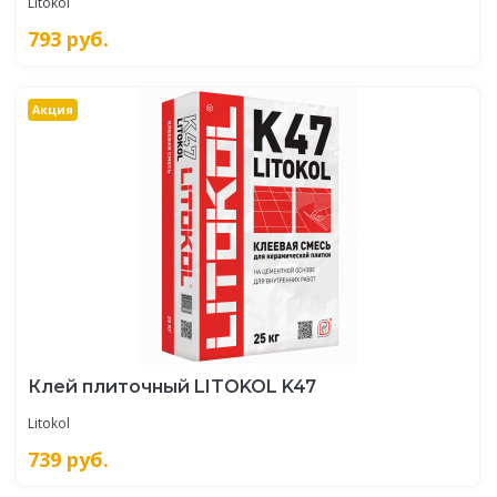
Litokol
793
руб.
Акция
Клей плиточный LITOKOL K47
Litokol
739
руб.