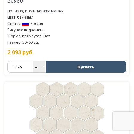
30х60
Производитель:
Kerama Marazzi
Цвет: бежевый
Страна:
Россия
Рисунок: под камень
Форма: прямоугольная
Размер: 30x60 см.
2 093
руб.
Купить
–
+