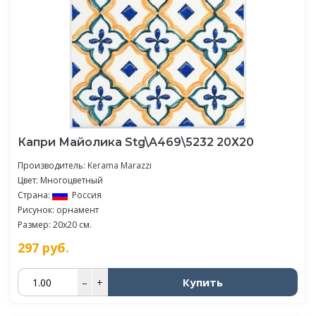
Капри Майолика Stg\A469\5232 20Х20
Производитель:
Kerama Marazzi
Цвет: Многоцветный
Страна:
Россия
Рисунок: орнамент
Размер: 20x20 см.
297
руб.
Купить
–
+