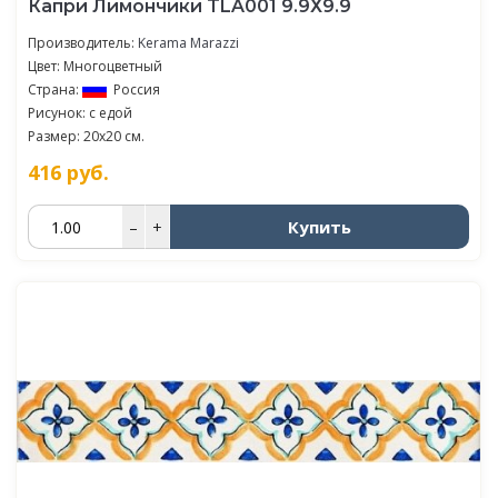
Капри Лимончики TLA001 9.9Х9.9
Производитель:
Kerama Marazzi
Цвет: Многоцветный
Страна:
Россия
Рисунок: с едой
Размер: 20x20 см.
416
руб.
Купить
–
+