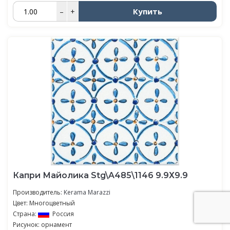
Купить
–
+
Капри Майолика Stg\A485\1146 9.9Х9.9
Производитель:
Kerama Marazzi
Цвет: Многоцветный
Страна:
Россия
Рисунок: орнамент