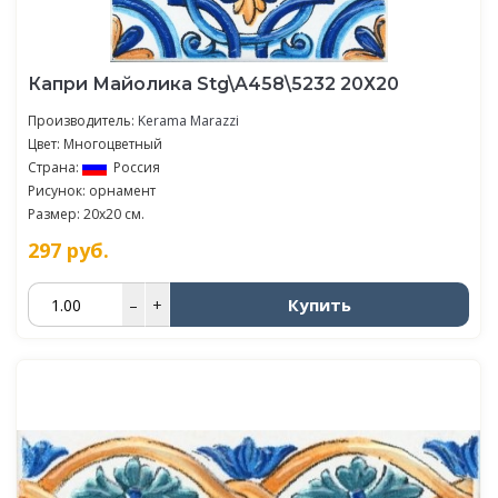
Капри Майолика Stg\A458\5232 20Х20
Производитель:
Kerama Marazzi
Цвет: Многоцветный
Страна:
Россия
Рисунок: орнамент
Размер: 20x20 см.
297
руб.
Купить
–
+