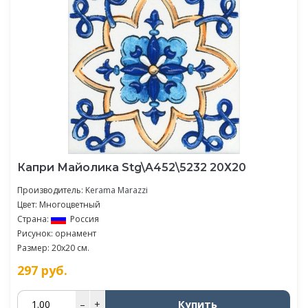
Капри Майолика Stg\A452\5232 20Х20
Производитель:
Kerama Marazzi
Цвет: Многоцветный
Страна:
Россия
Рисунок: орнамент
Размер: 20x20 см.
297
руб.
Купить
–
+