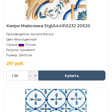
Капри Майолика Stg\A449\5232 20Х20
Производитель:
Kerama Marazzi
Цвет: Многоцветный
Страна:
Россия
Рисунок: орнамент
Размер: 20x20 см.
297
руб.
Купить
–
+