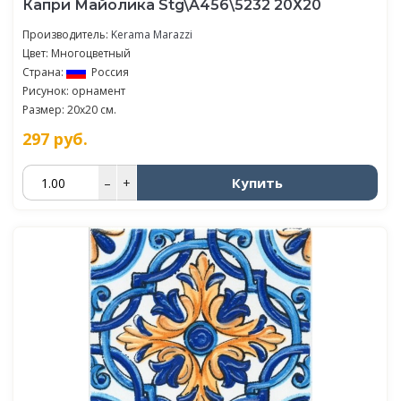
Капри Майолика Stg\A456\5232 20Х20
Производитель:
Kerama Marazzi
Цвет: Многоцветный
Страна:
Россия
Рисунок: орнамент
Размер: 20x20 см.
297
руб.
Купить
–
+