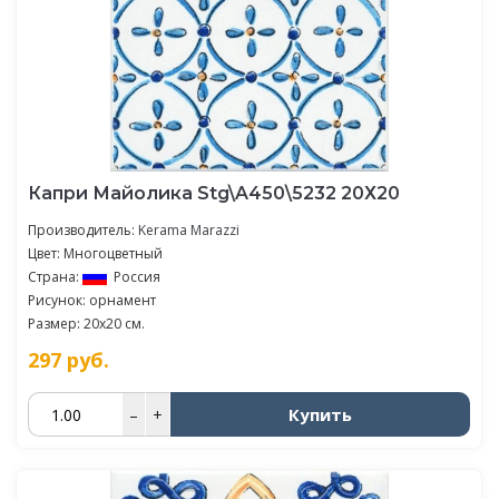
Капри Майолика Stg\A450\5232 20Х20
Производитель:
Kerama Marazzi
Цвет: Многоцветный
Страна:
Россия
Рисунок: орнамент
Размер: 20x20 см.
297
руб.
Купить
–
+