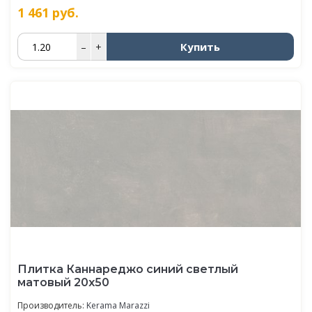
1 461
руб.
Купить
–
+
Плитка Каннареджо синий светлый
матовый 20x50
Производитель:
Kerama Marazzi