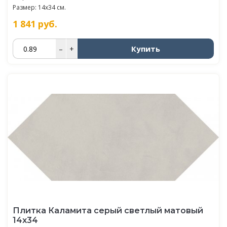
Размер: 14x34 см.
1 841
руб.
Купить
–
+
Плитка Каламита серый светлый матовый
14x34