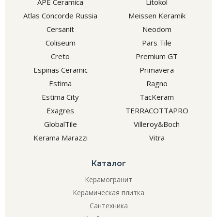
APE Ceramica
Litokol
Atlas Concorde Russia
Meissen Keramik
Cersanit
Neodom
Coliseum
Pars Tile
Creto
Premium GT
Espinas Ceramic
Primavera
Estima
Ragno
Estima City
TacKeram
Exagres
TERRACOTTAPRO
GlobalTile
Villeroy&Boch
Kerama Marazzi
Vitra
Каталог
Керамогранит
Керамическая плитка
Сантехника