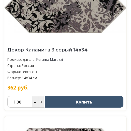
Декор Каламита 3 серый 14x34
Производитель:
Kerama Marazzi
Страна: Россия
Форма: гексагон
Размер: 14x34 см.
362
руб.
Купить
–
+