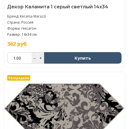
Декор Каламита 1 серый светлый 14x34
Бренд:
Kerama Marazzi
Страна: Россия
Форма: гексагон
Размер: 14x34 см.
362
руб.
Купить
–
+
Распродажа