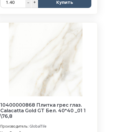
–
+
Купить
10400000868 Плитка грес глаз.
Calacatta Gold GT Бел. 40*40 _01 1
\76,8
Производитель:
GlobalTile