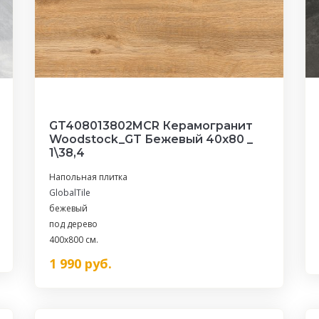
GT408013802MCR Керамогранит
Woodstock_GT Бежевый 40x80 _
1\38,4
Напольная плитка
GlobalTile
бежевый
под дерево
400x800 см.
1 990
руб.