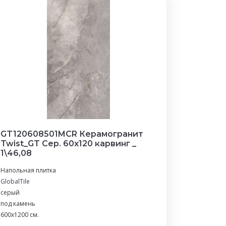
GT120608501MCR Керамогранит
Twist_GT Сер. 60x120 карвинг _
1\46,08
Напольная плитка
GlobalTile
серый
под камень
600x1200 см.