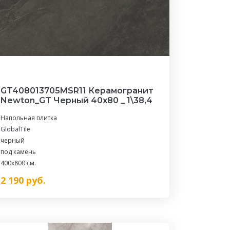
GT408013705MSR11 Керамогранит
Newton_GT Черный 40x80 _ 1\38,4
Напольная плитка
GlobalTile
черный
под камень
400x800 см.
2 190
руб.