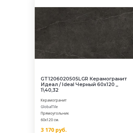
GT1206020505LGR Керамогранит
Идеал / Ideal Черный 60x120 _
1\40,32
Керамогранит
GlobalTile
Прямоугольник
60x120 см.
3 170
руб.