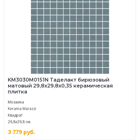
KM3030M0151N Таделакт бирюзовый
матовый 29,8x29,8x0,35 керамическая
плитка
Мозаика
Kerama Marazzi
Квадрат
29,8x29,8 см.
3 779
руб.