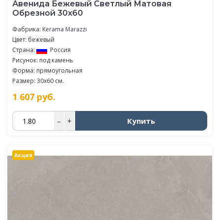
Авенида Бежевый Светлый Матовая
Обрезной 30х60
Фабрика:
Kerama Marazzi
Цвет: бежевый
Страна:
Россия
Рисунок: под камень
Форма: прямоугольная
Размер: 30x60 см.
1 607
руб.
Купить
–
+
Акция