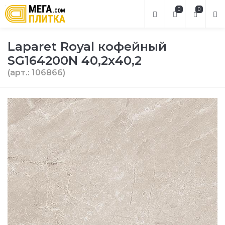
0
0
Laparet Royal кофейный
SG164200N 40,2х40,2
(арт.: 106866)