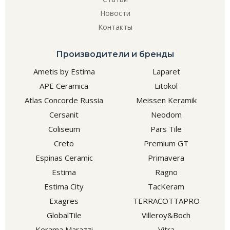
Новости
Контакты
Производители и бренды
Ametis by Estima
Laparet
APE Ceramica
Litokol
Atlas Concorde Russia
Meissen Keramik
Cersanit
Neodom
Coliseum
Pars Tile
Creto
Premium GT
Espinas Ceramic
Primavera
Estima
Ragno
Estima City
TacKeram
Exagres
TERRACOTTAPRO
GlobalTile
Villeroy&Boch
Kerama Marazzi
Vitra