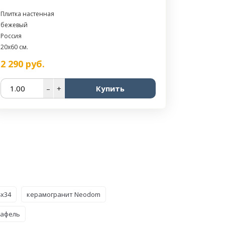
Плитка настенная
бежевый
Россия
20x60 см.
2 290
руб.
–
+
Купить
4x34
керамогранит Neodom
кафель