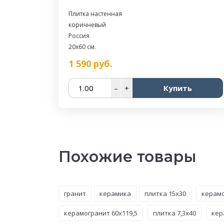
Плитка настенная
коричневый
Россия
20x60 см.
1 590
руб.
–
+
Купить
Похожие товары
гранит
керамика
плитка 15x30
керамо
керамогранит 60x119,5
плитка 7,3x40
кер