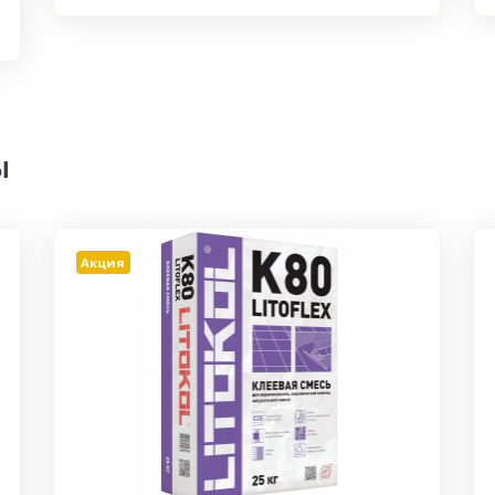
ы
Акция