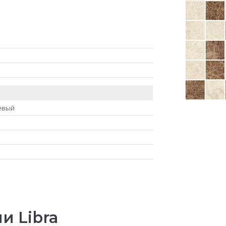
евый
и Libra