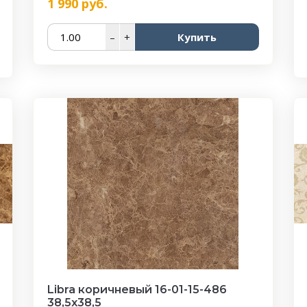
1 990
руб.
–
+
Купить
Libra коричневый 16-01-15-486
38,5х38,5