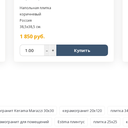
Напольная плитка
коричневый
Россия
38,5x38,5 см.
1 850
руб.
–
+
Купить
гранит Kerama Marazzi 30x30
керамогранит 20x120
плитка 3
амогранит для помещений
Estima плинтус
плитка 25x25