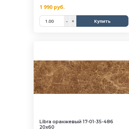
1 990
руб.
–
+
Купить
Libra оранжевый 17-01-35-486
20х60