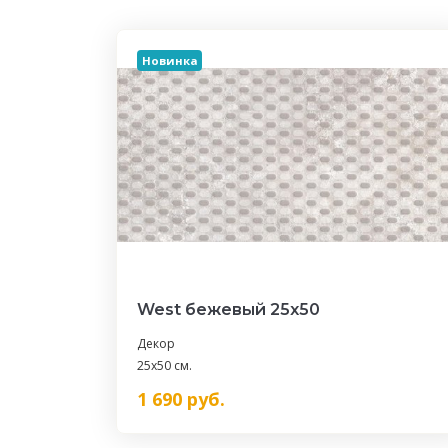
Новинка
West бежевый 25х50
Декор
25x50 см.
1 690
руб.