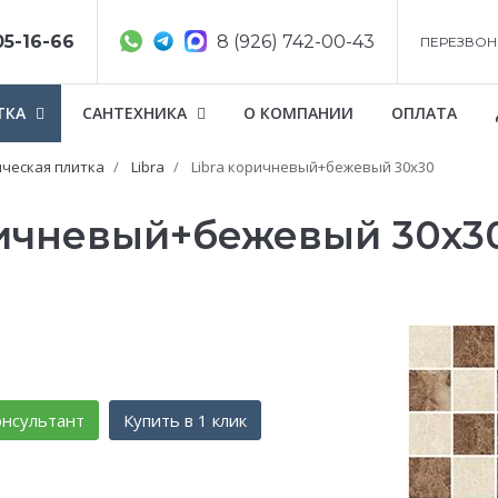
05-16-66
8 (926) 742-00-43
ПЕРЕЗВОН
ТКА
САНТЕХНИКА
О КОМПАНИИ
ОПЛАТА
ческая плитка
Libra
Libra коричневый+бежевый 30х30
оричневый+бежевый 30х3
нсультант
Купить в 1 клик