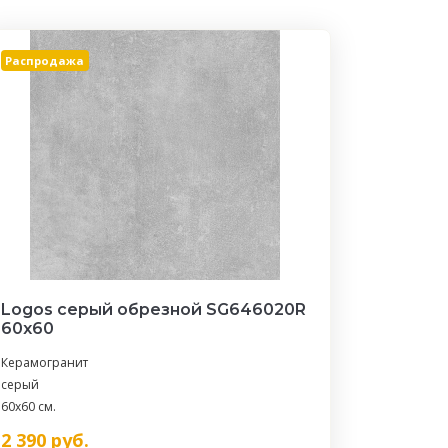
Распродажа
Logos серый обрезной SG646020R
60х60
Керамогранит
серый
60x60 см.
2 390
руб.