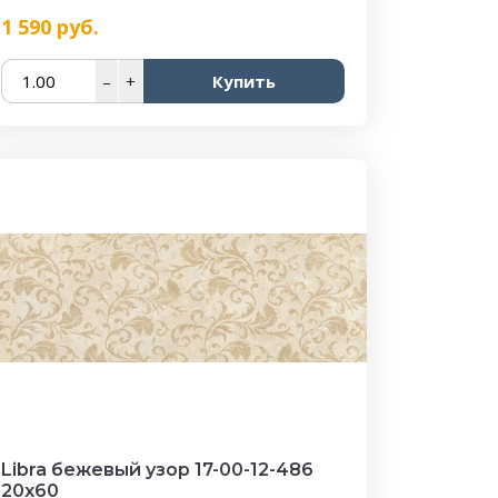
1 590
руб.
–
+
Купить
Libra бежевый узор 17-00-12-486
20х60