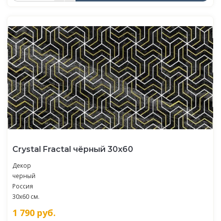
Crystal Fractal чёрный 30х60
Декор
черный
Россия
30x60 см.
1 790
руб.